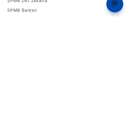
SPMB DKI Jakarta
💬
SPMB Banten
Simulasi Rapor
Latihan Soal TKA
Dukungan
Tentang Kami
Beriklan
Dukung Kami
Kebijakan Privasi
Syarat & Ketentuan
Dikembangkan oleh Team IT Warga Sipil 2026
Website ini bukan situs resmi pemerintah