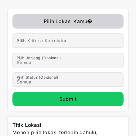
Pilih Lokasi Kamu
Pilih Kriteria Kalkulator
Pilih Kriteria Kalkulator
Pilih Jenjang (Opsional)
Pilih Jenjang (Opsional)
Semua
Pilih Status (Opsional)
Pilih Status (Opsional)
Semua
Submit
Titik Lokasi
Mohon pilih lokasi terlebih dahulu,