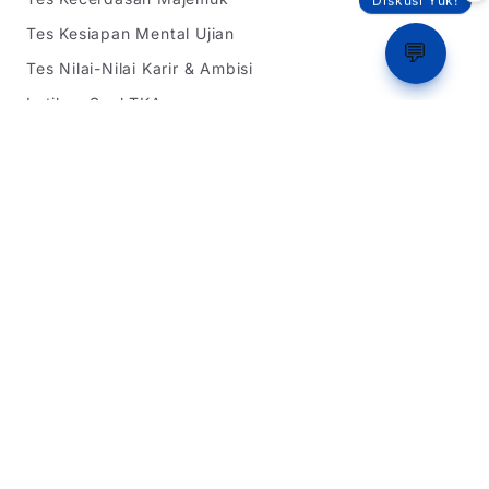
Diskusi Yuk!
Tes Kesiapan Mental Ujian
💬
Tes Nilai-Nilai Karir & Ambisi
Latihan Soal TKA
Simulasi Rapor
Berita
Peta Sekolah
Bandingkan Sekolah
Bookmark Sekolah
Ranking
Tentang Kami
Informasi SPMB
SPMB Jawa Barat
SPMB DKI Jakarta