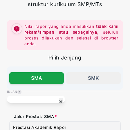
struktur kurikulum SMP/MTs
Nilai rapor yang anda masukkan
tidak kami
rekam/simpan atau sebagainya
, seluruh
proses dilakukan dan selesai di browser
anda.
Pilih Jenjang
Tech Bro T-Shirt
SMA
SMK
Selengkapnya
→
IKLAN
?
Ad by
BreakOnThrought
Jalur Prestasi SMA
Prestasi Akademik Rapor