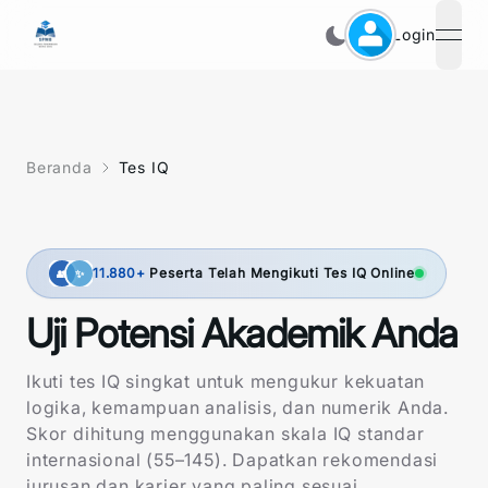
Login
open
Beranda
Tes IQ
11.880
+
Peserta
Telah Mengikuti
Tes IQ Online
👥
✨
Uji Potensi Akademik Anda
Ikuti tes IQ singkat untuk mengukur kekuatan
logika, kemampuan analisis, dan numerik Anda.
Skor dihitung menggunakan skala IQ standar
internasional (55–145). Dapatkan rekomendasi
jurusan dan karier yang paling sesuai.