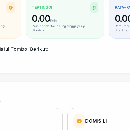
TERTINGGI
RATA-R
0.00
0.0
Poin
ang
Poin
pendaftar paling tinggi yang
Rata-rata
diterima
diterima
alui Tombol Berikut:
R
DOMISILI