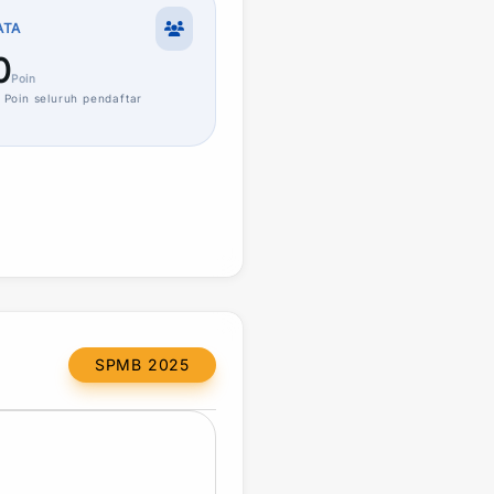
ATA
0
Poin
Poin
seluruh pendaftar
SPMB 2025