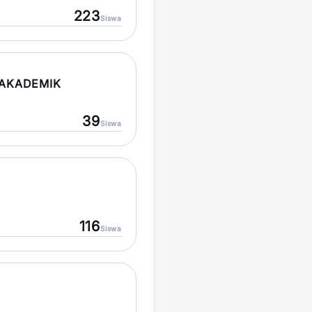
223
Siswa
AKADEMIK
39
Siswa
116
Siswa