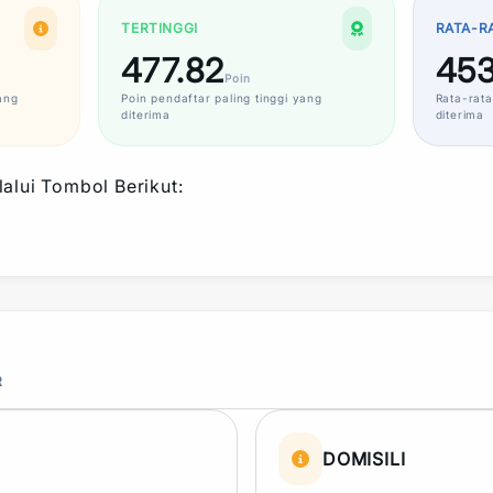
TERTINGGI
RATA-R
477.82
453
Poin
ang
Poin
pendaftar paling tinggi yang
Rata-rata
diterima
diterima
alui Tombol Berikut:
R
DOMISILI