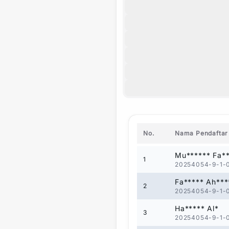
No.
Nama Pendaftar
Mu****** Fa*
1
20254054-9-1-
Fa***** Ah***
2
20254054-9-1-
Ha***** Al*
3
20254054-9-1-