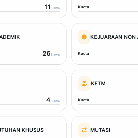
11
Kuota
Siswa
ADEMIK
KEJUARAAN NON 
26
Kuota
Siswa
N
KETM
4
Kuota
Siswa
UTUHAN KHUSUS
MUTASI