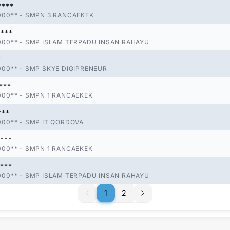
****
000**
-
SMPN 3 RANCAEKEK
****
000**
-
SMP ISLAM TERPADU INSAN RAHAYU
*
000**
-
SMP SKYE DIGIPRENEUR
***
000**
-
SMPN 1 RANCAEKEK
***
000**
-
SMP IT QORDOVA
****
000**
-
SMPN 1 RANCAEKEK
***
000**
-
SMP ISLAM TERPADU INSAN RAHAYU
1
1
2