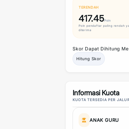
TERENDAH
417.45
Poin
Poin
pendaftar paling rendah y
diterima
Skor
Dapat Dihitung Mel
Hitung
Skor
Informasi Kuota
KUOTA TERSEDIA PER JALU
ANAK GURU