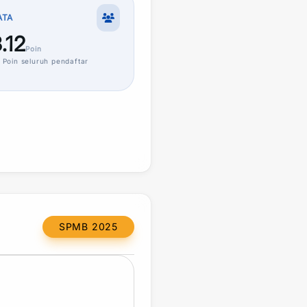
ATA
.12
Poin
Poin
seluruh pendaftar
SPMB 2025