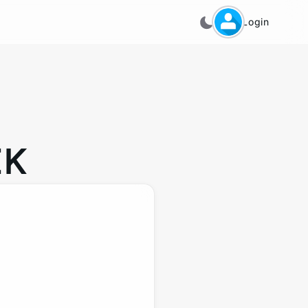
Login
EK