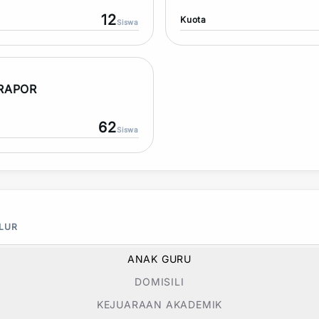
12
Kuota
Siswa
 RAPOR
62
Siswa
ALUR
ANAK GURU
DOMISILI
KEJUARAAN AKADEMIK