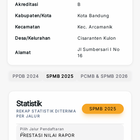
Akreditasi
B
Kabupaten/Kota
Kota Bandung
Kecamatan
Kec.
Arcamanik
Desa/Kelurahan
Cisaranten Kulon
Jl Sumbersari I No
Alamat
16
PPDB 2024
SPMB 2025
PCMB & SPMB 2026
Statistik
SPMB 2025
REKAP STATISTIK DITERIMA
PER JALUR
Pilih Jalur Pendaftaran
Pilih Jalur Pendaftaran
PRESTASI NILAI RAPOR