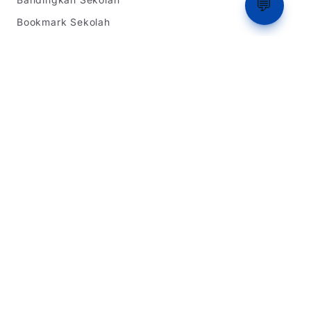
💬
Bookmark Sekolah
Ranking
Tentang Kami
Informasi SPMB
SPMB Jawa Barat
SPMB DKI Jakarta
SPMB Banten
Simulasi Rapor
Latihan Soal TKA
Dukungan
Tentang Kami
Beriklan