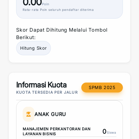
0.00
Poin
Rata-rata
Poin
seluruh pendaftar diterima
Skor
Dapat Dihitung Melalui Tombol
Berikut:
Hitung
Skor
Informasi Kuota
SPMB 2025
KUOTA TERSEDIA PER JALUR
ANAK GURU
MANAJEMEN PERKANTORAN DAN
0
Siswa
LAYANAN BISNIS