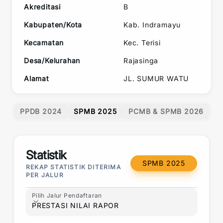
Akreditasi
B
Kabupaten/Kota
Kab. Indramayu
Kecamatan
Kec.
Terisi
Desa/Kelurahan
Rajasinga
Alamat
JL. SUMUR WATU
PPDB 2024
SPMB 2025
PCMB & SPMB 2026
Statistik
SPMB 2025
REKAP STATISTIK DITERIMA
PER JALUR
Pilih Jalur Pendaftaran
Pilih Jalur Pendaftaran
PRESTASI NILAI RAPOR