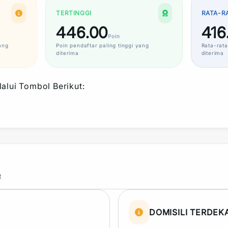
TERTINGGI
RATA-R
446.00
416
Poin
ang
Poin
pendaftar paling tinggi yang
Rata-rata
diterima
diterima
alui Tombol Berikut:
R
DOMISILI TERDEK