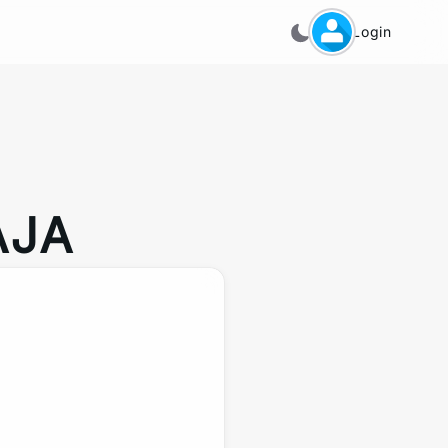
Login
AJA