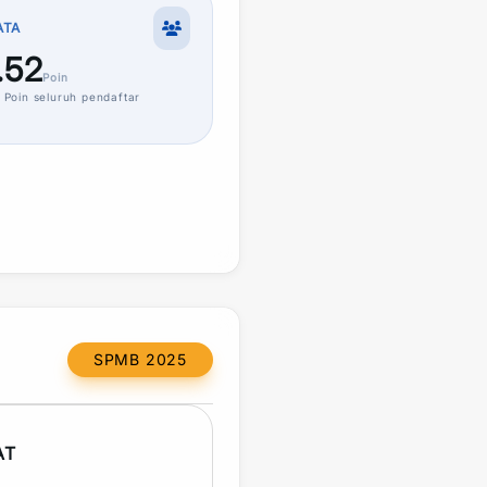
ATA
.52
Poin
Poin
seluruh pendaftar
SPMB 2025
AT