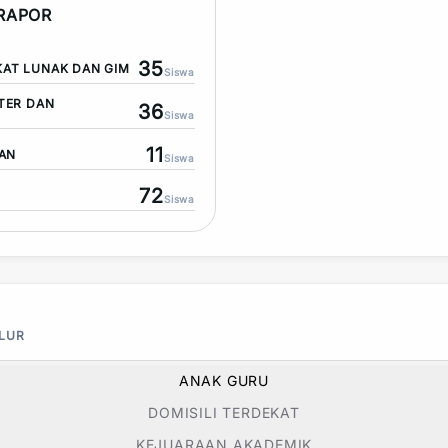
 RAPOR
35
AT LUNAK DAN GIM
Siswa
TER DAN
36
Siswa
11
KAN
Siswa
72
Siswa
ALUR
ANAK GURU
DOMISILI TERDEKAT
KEJUARAAN AKADEMIK