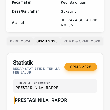
Kecamatan
Kec.
Balongan
Desa/Kelurahan
Sukaurip
JL. RAYA SUKAURIP
Alamat
N0. 35
PPDB 2024
SPMB 2025
PCMB & SPMB 2026
Statistik
SPMB 2025
REKAP STATISTIK DITERIMA
PER JALUR
Pilih Jalur Pendaftaran
Pilih Jalur Pendaftaran
PRESTASI NILAI RAPOR
PRESTASI NILAI RAPOR