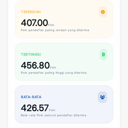
TERENDAH
407.00
Poin
Poin
pendaftar paling rendah yang diterima
TERTINGGI
456.80
Poin
Poin
pendaftar paling tinggi yang diterima
RATA-RATA
426.57
Poin
Rata-rata
Poin
seluruh pendaftar diterima