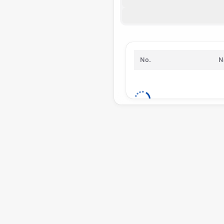
No.
N