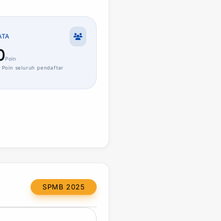
ATA
0
Poin
Poin
seluruh pendaftar
SPMB 2025