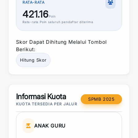
RATA-RATA
421.16
Poin
Rata-rata
Poin
seluruh pendaftar diterima
Skor
Dapat Dihitung Melalui Tombol
Berikut:
Hitung
Skor
Informasi Kuota
SPMB 2025
KUOTA TERSEDIA PER JALUR
ANAK GURU