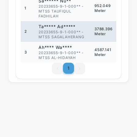
Sa****** Nu**
952.049
20233655-9-1-000**
-
1
Meter
MTSS TAUFIQUL
FADHILAH
Ta***** Ad*****
3788.396
2
20233655-9-1-000**
-
Meter
MTSS SAGALAHERANG
Ah**** Wa****
4587.141
3
20233655-9-1-000**
-
Meter
MTSS AL-HIDAYAH
1
1