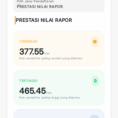
Pilih Jalur Pendaftaran
Pilih Jalur Pendaftaran
PRESTASI NILAI RAPOR
PRESTASI NILAI RAPOR
TERENDAH
377.55
Poin
Poin
pendaftar paling rendah yang diterima
TERTINGGI
465.45
Poin
Poin
pendaftar paling tinggi yang diterima