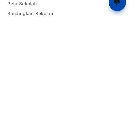
💬
Peta Sekolah
Bandingkan Sekolah
Bookmark Sekolah
Ranking
Tentang Kami
Informasi SPMB
SPMB Jawa Barat
SPMB DKI Jakarta
SPMB Banten
Simulasi Rapor
Latihan Soal TKA
Dukungan