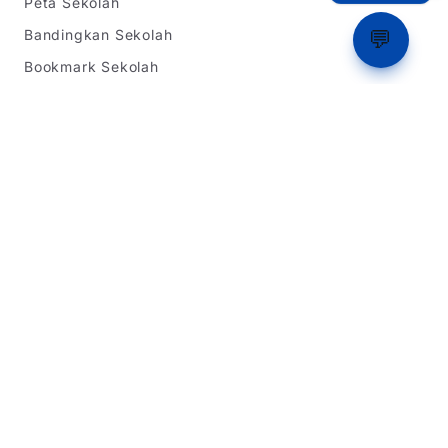
Peta Sekolah
Bandingkan Sekolah
💬
Bookmark Sekolah
Ranking
Tentang Kami
Informasi SPMB
SPMB Jawa Barat
SPMB DKI Jakarta
SPMB Banten
Simulasi Rapor
Latihan Soal TKA
Dukungan
Tentang Kami