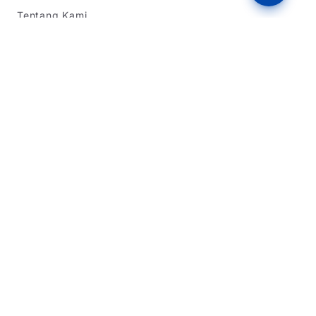
Tentang Kami
Informasi SPMB
SPMB Jawa Barat
SPMB DKI Jakarta
SPMB Banten
Simulasi Rapor
Latihan Soal TKA
Dukungan
Tentang Kami
Beriklan
Dukung Kami
Kebijakan Privasi