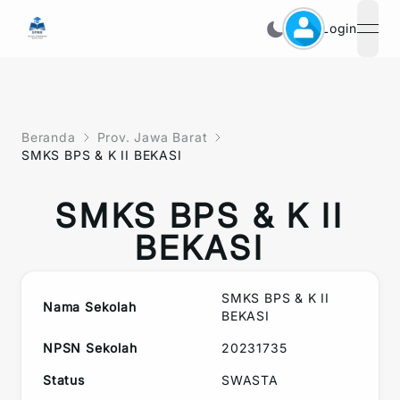
Login
open
Beranda
Prov. Jawa Barat
SMKS BPS & K II BEKASI
SMKS BPS & K II
BEKASI
SMKS BPS & K II
Nama Sekolah
BEKASI
NPSN Sekolah
20231735
Status
SWASTA