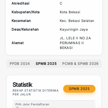
Akreditasi
C
Kabupaten/Kota
Kota Bekasi
Kecamatan
Kec.
Bekasi Selatan
Desa/Kelurahan
Kayuringin Jaya
JL. LELE II NO.2A
Alamat
PERUMNAS II
BEKASI
PPDB 2024
SPMB 2025
PCMB & SPMB 2026
Statistik
SPMB 2025
REKAP STATISTIK DITERIMA
PER JALUR
Pilih Jalur Pendaftaran
Pilih Jalur Pendaftaran