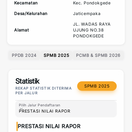
Kecamatan
Kec.
Pondokgede
Desa/Kelurahan
Jaticempaka
JL. WADAS RAYA
Alamat
UJUNG NO.38
PONDOKGEDE
PPDB 2024
SPMB 2025
PCMB & SPMB 2026
Statistik
SPMB 2025
REKAP STATISTIK DITERIMA
PER JALUR
Pilih Jalur Pendaftaran
Pilih Jalur Pendaftaran
PRESTASI NILAI RAPOR
PRESTASI NILAI RAPOR