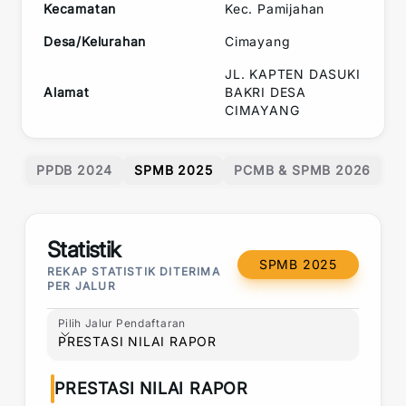
Kecamatan
Kec.
Pamijahan
Desa/Kelurahan
Cimayang
JL. KAPTEN DASUKI
Alamat
BAKRI DESA
CIMAYANG
PPDB 2024
SPMB 2025
PCMB & SPMB 2026
Statistik
SPMB 2025
REKAP STATISTIK DITERIMA
PER JALUR
Pilih Jalur Pendaftaran
Pilih Jalur Pendaftaran
PRESTASI NILAI RAPOR
PRESTASI NILAI RAPOR