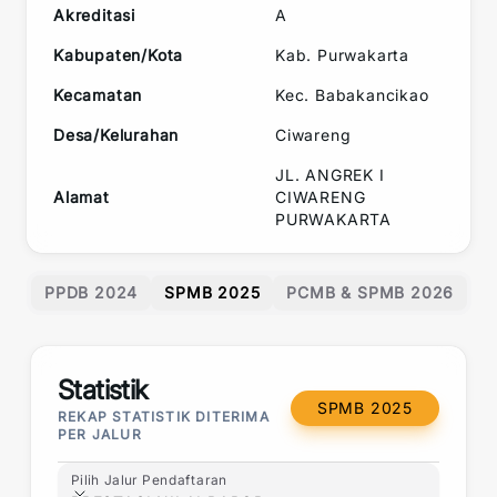
Akreditasi
A
Kabupaten/Kota
Kab. Purwakarta
Kecamatan
Kec.
Babakancikao
Desa/Kelurahan
Ciwareng
JL. ANGREK I
Alamat
CIWARENG
PURWAKARTA
PPDB 2024
SPMB 2025
PCMB & SPMB 2026
Statistik
SPMB 2025
REKAP STATISTIK DITERIMA
PER JALUR
Pilih Jalur Pendaftaran
Pilih Jalur Pendaftaran