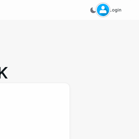
Login
K