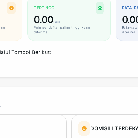
TERTINGGI
RATA-R
0.00
0.0
Poin
ang
Poin
pendaftar paling tinggi yang
Rata-rata
diterima
diterima
alui Tombol Berikut:
R
DOMISILI TERDEK