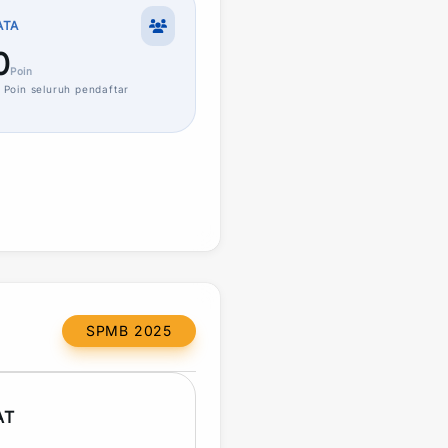
ATA
0
Poin
Poin
seluruh pendaftar
SPMB 2025
AT