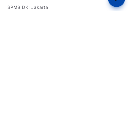
SPMB DKI Jakarta
SPMB Banten
Simulasi Rapor
Latihan Soal TKA
Dukungan
Tentang Kami
Beriklan
Dukung Kami
Kebijakan Privasi
Syarat & Ketentuan
Dikembangkan oleh Team IT Warga Sipil 2026
Website ini bukan situs resmi pemerintah