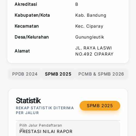
Akreditasi
B
Kabupaten/Kota
Kab. Bandung
Kecamatan
Kec.
Ciparay
Desa/Kelurahan
Gunungleutik
JL. RAYA LASWI
Alamat
NO.492 CIPARAY
PPDB 2024
SPMB 2025
PCMB & SPMB 2026
Statistik
SPMB 2025
REKAP STATISTIK DITERIMA
PER JALUR
Pilih Jalur Pendaftaran
Pilih Jalur Pendaftaran
PRESTASI NILAI RAPOR