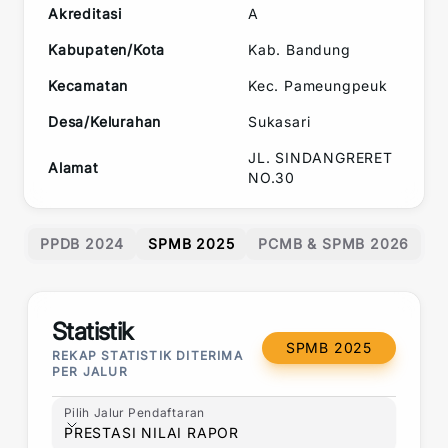
Akreditasi
A
Kabupaten/Kota
Kab. Bandung
Kecamatan
Kec.
Pameungpeuk
Desa/Kelurahan
Sukasari
JL. SINDANGRERET
Alamat
NO.30
PPDB 2024
SPMB 2025
PCMB & SPMB 2026
Statistik
SPMB 2025
REKAP STATISTIK DITERIMA
PER JALUR
Pilih Jalur Pendaftaran
Pilih Jalur Pendaftaran
PRESTASI NILAI RAPOR