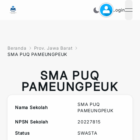
Login
open
Beranda
Prov. Jawa Barat
SMA PUQ PAMEUNGPEUK
SMA PUQ
PAMEUNGPEUK
SMA PUQ
Nama Sekolah
PAMEUNGPEUK
NPSN Sekolah
20227815
Status
SWASTA