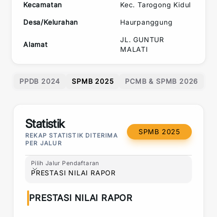
Kecamatan
Kec.
Tarogong Kidul
Desa/Kelurahan
Haurpanggung
JL. GUNTUR
Alamat
MALATI
PPDB 2024
SPMB 2025
PCMB & SPMB 2026
Statistik
SPMB 2025
REKAP STATISTIK DITERIMA
PER JALUR
Pilih Jalur Pendaftaran
Pilih Jalur Pendaftaran
PRESTASI NILAI RAPOR
PRESTASI NILAI RAPOR