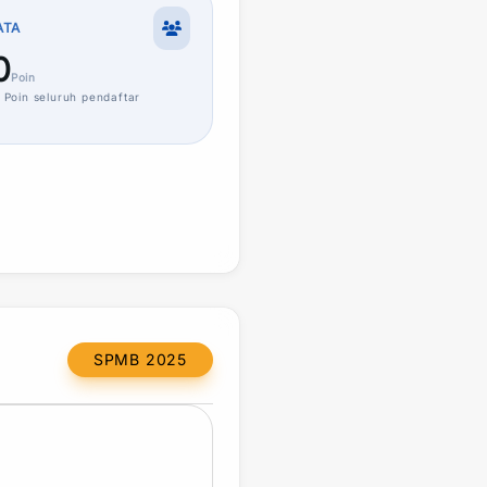
ATA
0
Poin
Poin
seluruh pendaftar
SPMB 2025