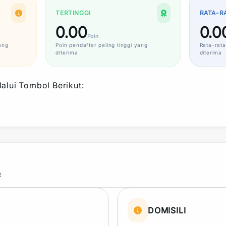
TERTINGGI
RATA-R
0.00
0.0
Poin
ang
Poin
pendaftar paling tinggi yang
Rata-rata
diterima
diterima
alui Tombol Berikut:
R
DOMISILI