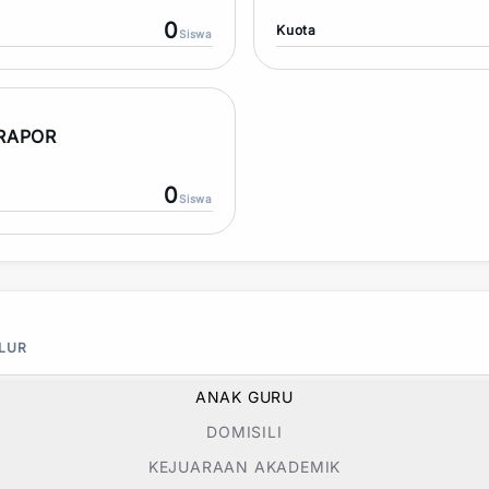
0
Kuota
Siswa
 RAPOR
0
Siswa
ALUR
ANAK GURU
DOMISILI
KEJUARAAN AKADEMIK