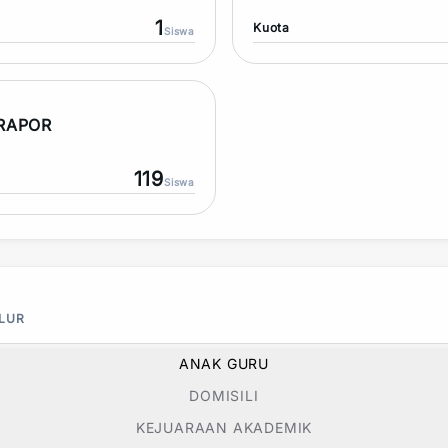
1
Kuota
Siswa
 RAPOR
119
Siswa
ALUR
ANAK GURU
DOMISILI
KEJUARAAN AKADEMIK