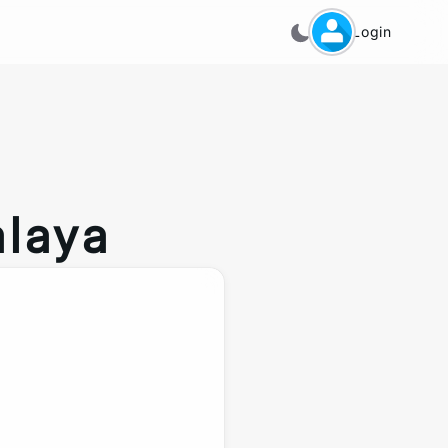
Login
alaya