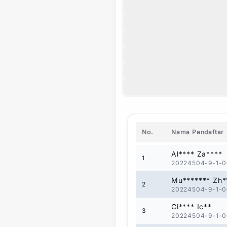
No.
Nama Pendaftar
Al**** Za****
1
20224504-9-1-0
Mu******* Zh*
2
20224504-9-1-0
Ci**** Ic**
3
20224504-9-1-0