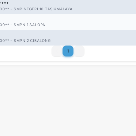
****
00**
-
SMP NEGERI 10 TASIKMALAYA
00**
-
SMPN 1 SALOPA
00**
-
SMPN 2 CIBALONG
1
1