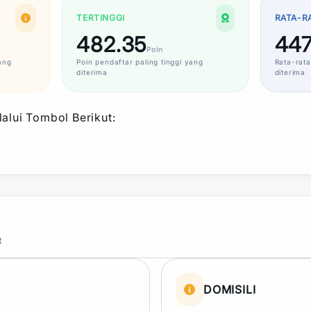
TERTINGGI
RATA-R
482.35
447
Poin
ang
Poin
pendaftar paling tinggi yang
Rata-rata
diterima
diterima
alui Tombol Berikut:
R
DOMISILI