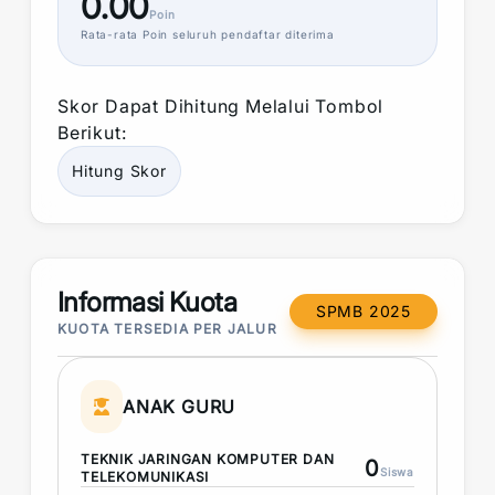
0.00
Poin
Rata-rata
Poin
seluruh pendaftar diterima
Skor
Dapat Dihitung Melalui Tombol
Berikut:
Hitung
Skor
Informasi Kuota
SPMB 2025
KUOTA TERSEDIA PER JALUR
ANAK GURU
TEKNIK JARINGAN KOMPUTER DAN
0
Siswa
TELEKOMUNIKASI