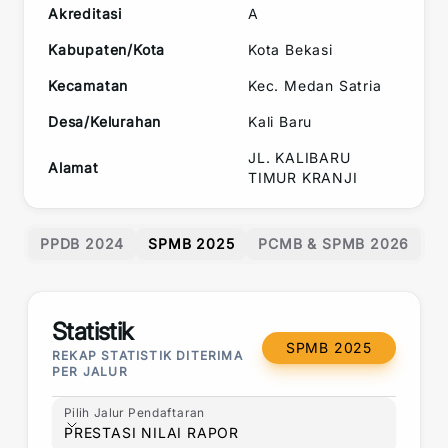
Akreditasi
A
Kabupaten/Kota
Kota Bekasi
Kecamatan
Kec.
Medan Satria
Desa/Kelurahan
Kali Baru
JL. KALIBARU
Alamat
TIMUR KRANJI
PPDB 2024
SPMB 2025
PCMB & SPMB 2026
Statistik
SPMB 2025
REKAP STATISTIK DITERIMA
PER JALUR
Pilih Jalur Pendaftaran
Pilih Jalur Pendaftaran
PRESTASI NILAI RAPOR