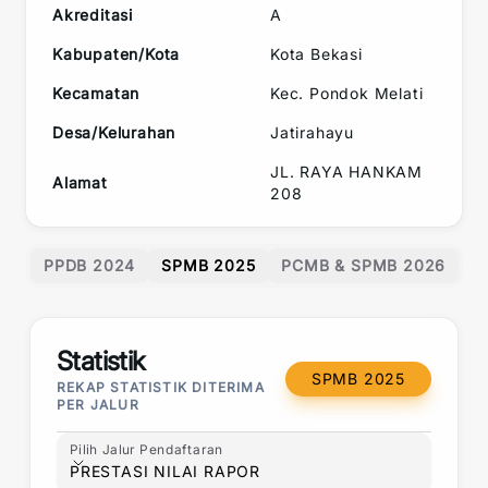
Akreditasi
A
Kabupaten/Kota
Kota Bekasi
Kecamatan
Kec.
Pondok Melati
Desa/Kelurahan
Jatirahayu
JL. RAYA HANKAM
Alamat
208
PPDB 2024
SPMB 2025
PCMB & SPMB 2026
Statistik
SPMB 2025
REKAP STATISTIK DITERIMA
PER JALUR
Pilih Jalur Pendaftaran
Pilih Jalur Pendaftaran
PRESTASI NILAI RAPOR