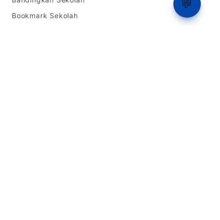
💬
Bookmark Sekolah
Ranking
Tentang Kami
Informasi SPMB
SPMB Jawa Barat
SPMB DKI Jakarta
SPMB Banten
Simulasi Rapor
Latihan Soal TKA
Dukungan
Tentang Kami
Beriklan