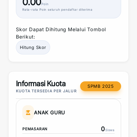
0.00
Poin
Rata-rata
Poin
seluruh pendaftar diterima
Skor
Dapat Dihitung Melalui Tombol
Berikut:
Hitung
Skor
Informasi Kuota
SPMB 2025
KUOTA TERSEDIA PER JALUR
ANAK GURU
0
PEMASARAN
Siswa