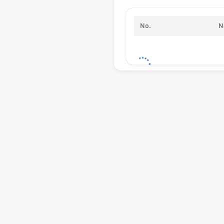
No.
N