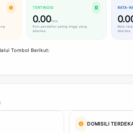
TERTINGGI
RATA-R
0.00
0.0
Poin
ang
Poin
pendaftar paling tinggi yang
Rata-rata
diterima
diterima
alui Tombol Berikut:
R
DOMISILI TERDEK