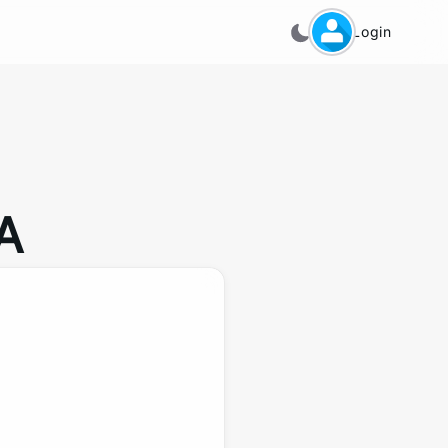
Login
A