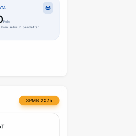
ATA
0
Poin
Poin
seluruh pendaftar
SPMB 2025
AT