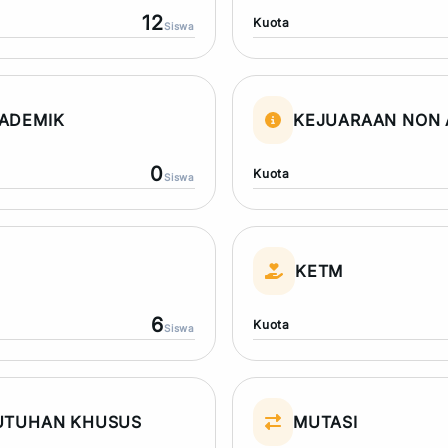
12
Kuota
Siswa
ADEMIK
KEJUARAAN NON 
0
Kuota
Siswa
N
KETM
6
Kuota
Siswa
UTUHAN KHUSUS
MUTASI