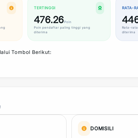
TERTINGGI
RATA-R
476.26
446
Poin
ang
Poin
pendaftar paling tinggi yang
Rata-rata
diterima
diterima
alui Tombol Berikut:
R
DOMISILI