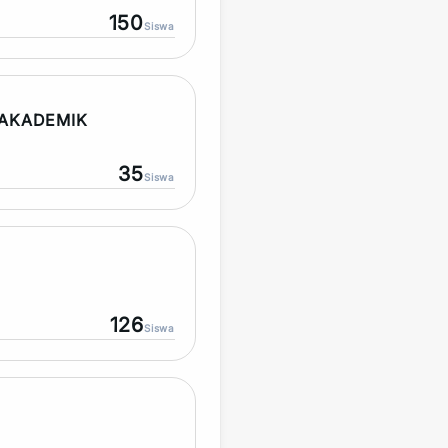
150
Siswa
AKADEMIK
35
Siswa
126
Siswa