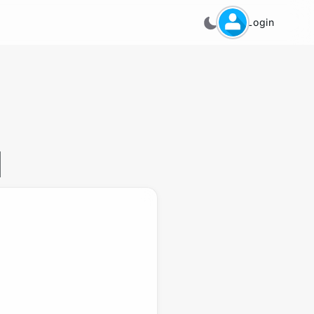
Login
N