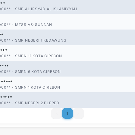
***
000**
-
SMP AL IRSYAD AL ISLAMIYYAH
000**
-
MTSS AS-SUNNAH
**
000**
-
SMP NEGERI 1 KEDAWUNG
***
000**
-
SMPN 11 KOTA CIREBON
****
000**
-
SMPN 6 KOTA CIREBON
******
000**
-
SMPN 1 KOTA CIREBON
******
000**
-
SMP NEGERI 2 PLERED
1
1