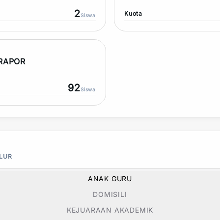
2
Kuota
Siswa
 RAPOR
92
Siswa
ALUR
ANAK GURU
DOMISILI
KEJUARAAN AKADEMIK