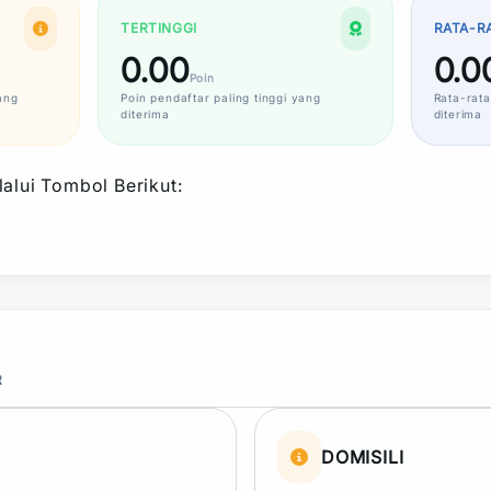
TERTINGGI
RATA-R
0.00
0.0
Poin
ang
Poin
pendaftar paling tinggi yang
Rata-rata
diterima
diterima
alui Tombol Berikut:
R
DOMISILI