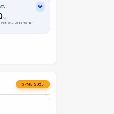
ATA
0
Poin
Poin
seluruh pendaftar
SPMB 2025