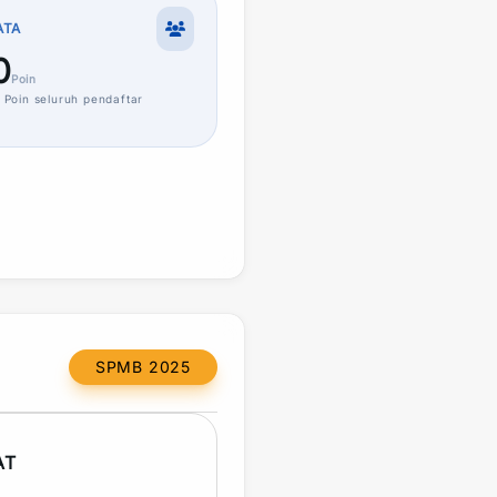
ATA
0
Poin
Poin
seluruh pendaftar
SPMB 2025
AT