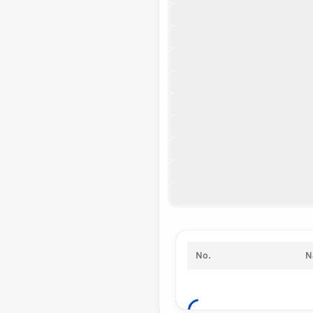
No.
N