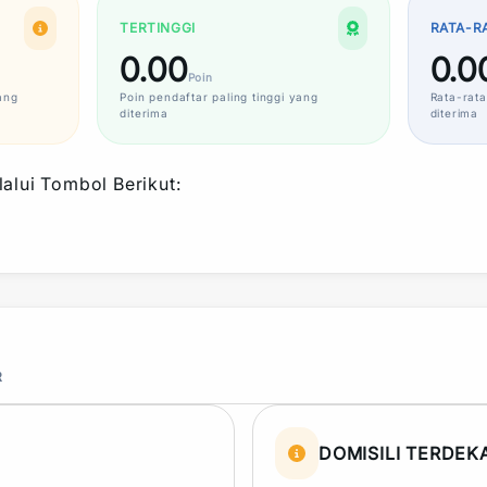
TERTINGGI
RATA-R
0.00
0.0
Poin
ang
Poin
pendaftar paling tinggi yang
Rata-rata
diterima
diterima
alui Tombol Berikut:
R
DOMISILI TERDEK