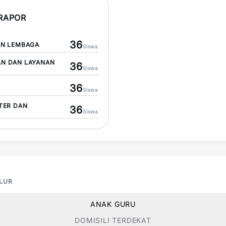
 RAPOR
36
AN LEMBAGA
Siswa
N DAN LAYANAN
36
Siswa
36
Siswa
TER DAN
36
Siswa
ALUR
ANAK GURU
DOMISILI TERDEKAT