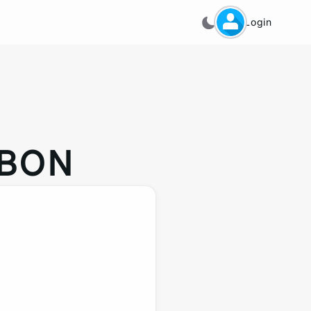
Login
EBON