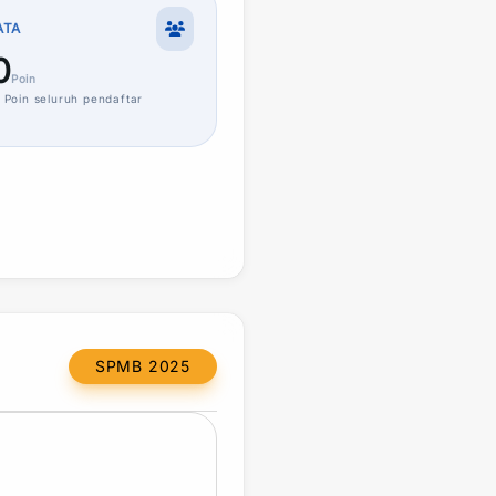
ATA
0
Poin
Poin
seluruh pendaftar
SPMB 2025