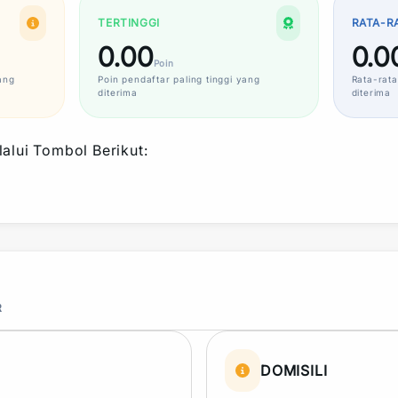
TERTINGGI
RATA-R
0.00
0.0
Poin
ang
Poin
pendaftar paling tinggi yang
Rata-rata
diterima
diterima
alui Tombol Berikut:
R
DOMISILI