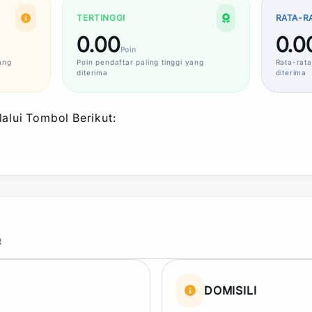
TERTINGGI
RATA-R
0.00
0.0
Poin
ang
Poin
pendaftar paling tinggi yang
Rata-rata
diterima
diterima
alui Tombol Berikut:
R
DOMISILI