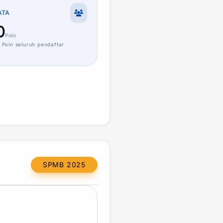
ATA
0
Poin
Poin
seluruh pendaftar
SPMB 2025