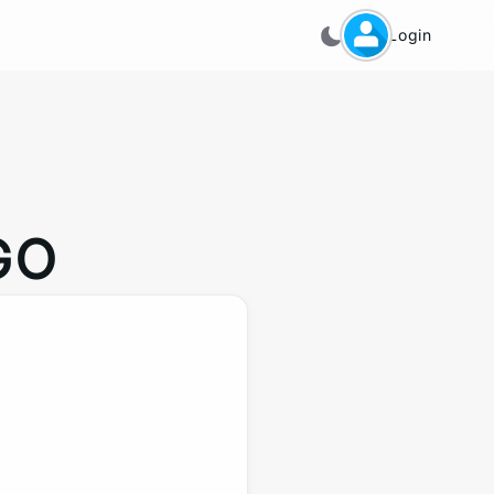
Login
GO