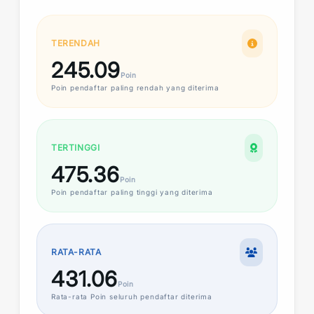
TERENDAH
245.09
Poin
Poin
pendaftar paling rendah yang diterima
TERTINGGI
475.36
Poin
Poin
pendaftar paling tinggi yang diterima
RATA-RATA
431.06
Poin
Rata-rata
Poin
seluruh pendaftar diterima