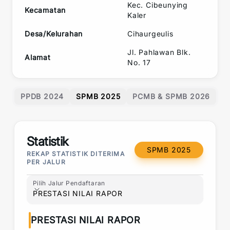
Kec.
Cibeunying
Kecamatan
Kaler
Desa/Kelurahan
Cihaurgeulis
Jl. Pahlawan Blk.
Alamat
No. 17
PPDB 2024
SPMB 2025
PCMB & SPMB 2026
Statistik
SPMB 2025
REKAP STATISTIK DITERIMA
PER JALUR
Pilih Jalur Pendaftaran
Pilih Jalur Pendaftaran
PRESTASI NILAI RAPOR
PRESTASI NILAI RAPOR