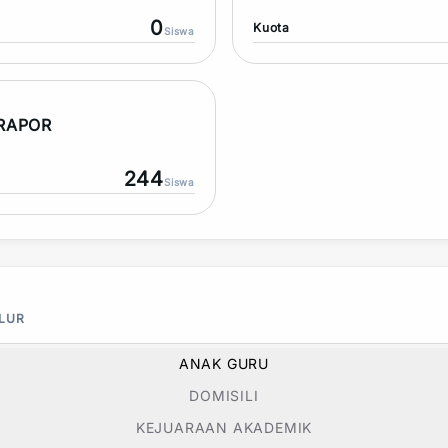
0
Kuota
Siswa
 RAPOR
244
Siswa
ALUR
ANAK GURU
DOMISILI
KEJUARAAN AKADEMIK