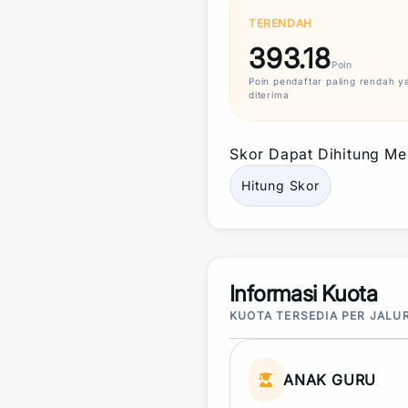
TERENDAH
393.18
Poin
Poin
pendaftar paling rendah y
diterima
Skor
Dapat Dihitung Mel
Hitung
Skor
Informasi Kuota
KUOTA TERSEDIA PER JALU
ANAK GURU