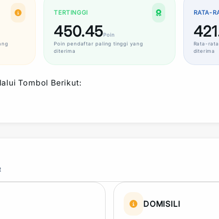
TERTINGGI
RATA-R
450.45
421
Poin
ang
Poin
pendaftar paling tinggi yang
Rata-rata
diterima
diterima
alui Tombol Berikut:
R
DOMISILI