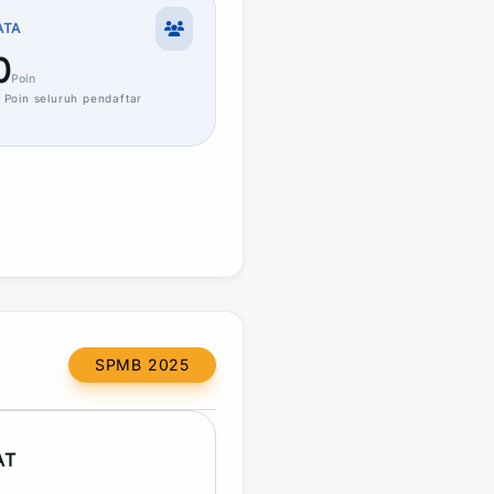
ATA
0
Poin
Poin
seluruh pendaftar
SPMB 2025
AT