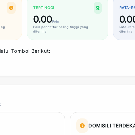
TERTINGGI
RATA-R
0.00
0.0
Poin
ang
Poin
pendaftar paling tinggi yang
Rata-rata
diterima
diterima
alui Tombol Berikut:
R
DOMISILI TERDEK