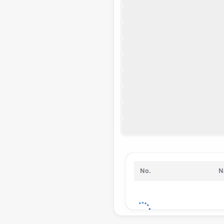
No.
N