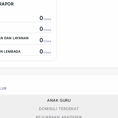
 RAPOR
0
Siswa
0
Siswa
N DAN LAYANAN
0
Siswa
0
AN LEMBAGA
Siswa
ALUR
ANAK GURU
DOMISILI TERDEKAT
KEJUARAAN AKADEMIK