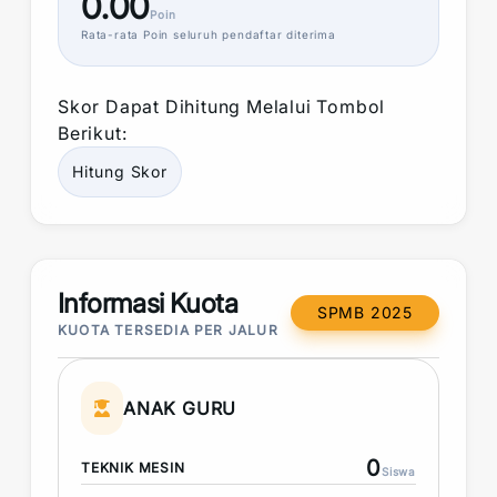
0.00
Poin
Rata-rata
Poin
seluruh pendaftar diterima
Skor
Dapat Dihitung Melalui Tombol
Berikut:
Hitung
Skor
Informasi Kuota
SPMB 2025
KUOTA TERSEDIA PER JALUR
ANAK GURU
0
TEKNIK MESIN
Siswa