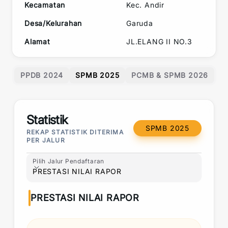
Kecamatan
Kec.
Andir
Desa/Kelurahan
Garuda
Alamat
JL.ELANG II NO.3
PPDB 2024
SPMB 2025
PCMB & SPMB 2026
Statistik
SPMB 2025
REKAP STATISTIK DITERIMA
PER JALUR
Pilih Jalur Pendaftaran
Pilih Jalur Pendaftaran
PRESTASI NILAI RAPOR
PRESTASI NILAI RAPOR