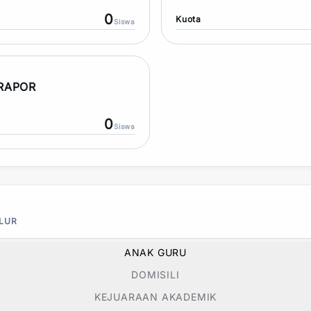
0
Kuota
Siswa
 RAPOR
0
Siswa
ALUR
ANAK GURU
DOMISILI
KEJUARAAN AKADEMIK