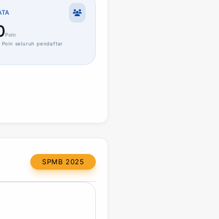
ATA
0
Poin
Poin
seluruh pendaftar
SPMB 2025