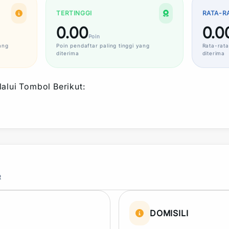
TERTINGGI
RATA-R
0.00
0.0
Poin
ang
Poin
pendaftar paling tinggi yang
Rata-rata
diterima
diterima
alui Tombol Berikut:
R
DOMISILI