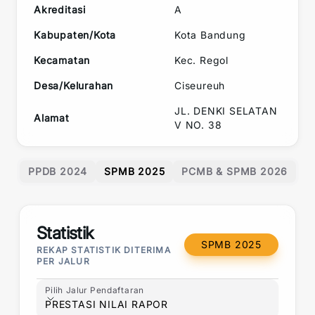
Akreditasi
A
Kabupaten/Kota
Kota Bandung
Kecamatan
Kec.
Regol
Desa/Kelurahan
Ciseureuh
JL. DENKI SELATAN
Alamat
V NO. 38
PPDB 2024
SPMB 2025
PCMB & SPMB 2026
Statistik
SPMB 2025
REKAP STATISTIK DITERIMA
PER JALUR
Pilih Jalur Pendaftaran
Pilih Jalur Pendaftaran
PRESTASI NILAI RAPOR