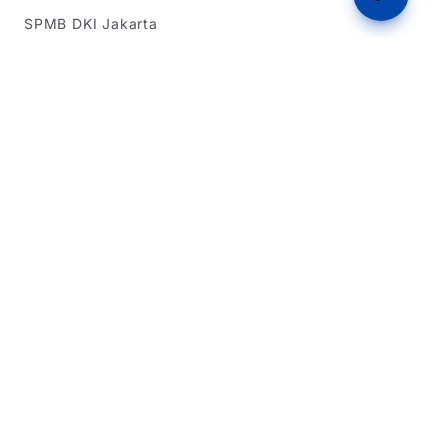
SPMB DKI Jakarta
SPMB Banten
Simulasi Rapor
Latihan Soal TKA
Dukungan
Tentang Kami
Beriklan
Dukung Kami
Kebijakan Privasi
Syarat & Ketentuan
Dikembangkan oleh Team IT Warga Sipil 2026
Website ini bukan situs resmi pemerintah