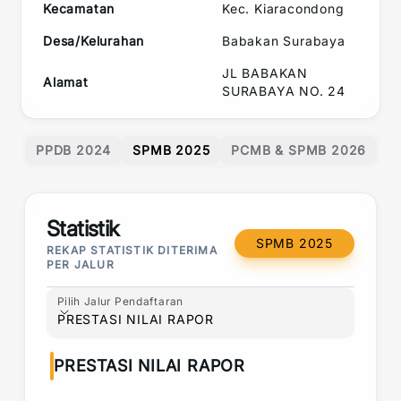
Kecamatan
Kec.
Kiaracondong
Desa/Kelurahan
Babakan Surabaya
JL BABAKAN
Alamat
SURABAYA NO. 24
PPDB 2024
SPMB 2025
PCMB & SPMB 2026
Statistik
SPMB 2025
REKAP STATISTIK DITERIMA
PER JALUR
Pilih Jalur Pendaftaran
Pilih Jalur Pendaftaran
PRESTASI NILAI RAPOR
PRESTASI NILAI RAPOR