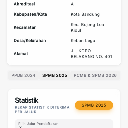
Akreditasi
A
Kabupaten/Kota
Kota Bandung
Kec.
Bojong Loa
Kecamatan
Kidul
Desa/Kelurahan
Kebon Lega
JL. KOPO
Alamat
BELAKANG NO. 401
PPDB 2024
SPMB 2025
PCMB & SPMB 2026
Statistik
SPMB 2025
REKAP STATISTIK DITERIMA
PER JALUR
Pilih Jalur Pendaftaran
Pilih Jalur Pendaftaran