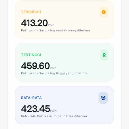
TERENDAH
413.20
Poin
Poin
pendaftar paling rendah yang diterima
TERTINGGI
459.60
Poin
Poin
pendaftar paling tinggi yang diterima
RATA-RATA
423.45
Poin
Rata-rata
Poin
seluruh pendaftar diterima