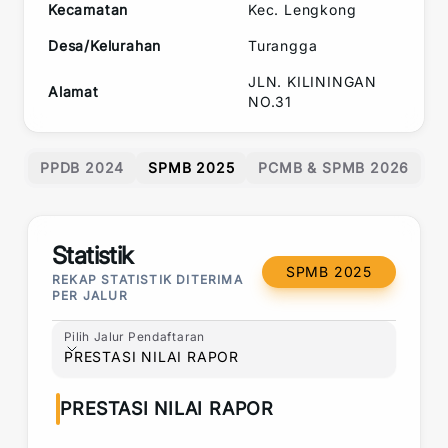
Kecamatan
Kec.
Lengkong
Desa/Kelurahan
Turangga
JLN. KILININGAN
Alamat
NO.31
PPDB 2024
SPMB 2025
PCMB & SPMB 2026
Statistik
SPMB 2025
REKAP STATISTIK DITERIMA
PER JALUR
Pilih Jalur Pendaftaran
Pilih Jalur Pendaftaran
PRESTASI NILAI RAPOR
PRESTASI NILAI RAPOR