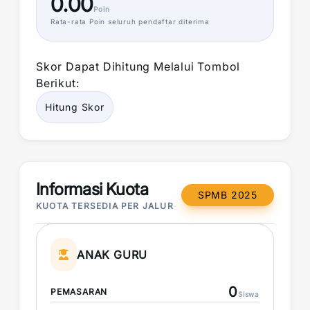
0.00
Poin
Rata-rata
Poin
seluruh pendaftar diterima
Skor
Dapat Dihitung Melalui Tombol
Berikut:
Hitung
Skor
Informasi Kuota
SPMB 2025
KUOTA TERSEDIA PER JALUR
ANAK GURU
0
PEMASARAN
Siswa