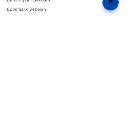
💬
Bookmark Sekolah
Ranking
Tentang Kami
Informasi SPMB
SPMB Jawa Barat
SPMB DKI Jakarta
SPMB Banten
Simulasi Rapor
Latihan Soal TKA
Dukungan
Tentang Kami
Beriklan