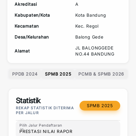
Akreditasi
A
Kabupaten/Kota
Kota Bandung
Kecamatan
Kec.
Regol
Desa/Kelurahan
Balong Gede
JL BALONGGEDE
Alamat
NO.44 BANDUNG
PPDB 2024
SPMB 2025
PCMB & SPMB 2026
Statistik
SPMB 2025
REKAP STATISTIK DITERIMA
PER JALUR
Pilih Jalur Pendaftaran
Pilih Jalur Pendaftaran
PRESTASI NILAI RAPOR