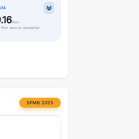
ATA
.16
Poin
Poin
seluruh pendaftar
SPMB 2025