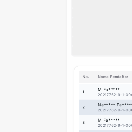
No.
Nama Pendaftar
M Fa*****
1
20217762-9-1-00
Na***** Fa****
2
20217762-9-1-00
M Fa*****
3
20217762-9-1-00