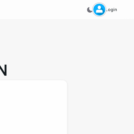
Login
N