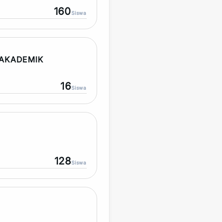
160
Siswa
AKADEMIK
16
Siswa
128
Siswa