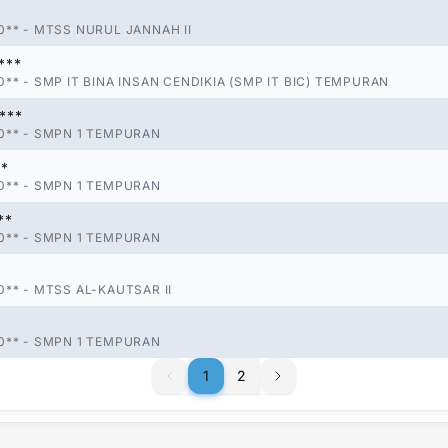
0**
-
MTSS NURUL JANNAH II
***
0**
-
SMP IT BINA INSAN CENDIKIA (SMP IT BIC) TEMPURAN
***
0**
-
SMPN 1 TEMPURAN
**
0**
-
SMPN 1 TEMPURAN
**
0**
-
SMPN 1 TEMPURAN
0**
-
MTSS AL-KAUTSAR II
0**
-
SMPN 1 TEMPURAN
1
1
2