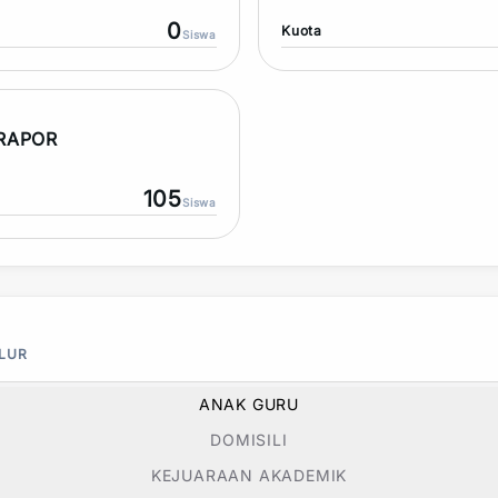
0
Kuota
Siswa
 RAPOR
105
Siswa
ALUR
ANAK GURU
DOMISILI
KEJUARAAN AKADEMIK