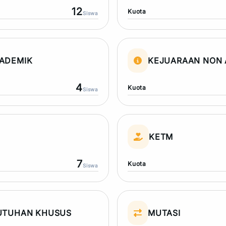
12
Kuota
Siswa
ADEMIK
KEJUARAAN NON 
4
Kuota
Siswa
N
KETM
7
Kuota
Siswa
UTUHAN KHUSUS
MUTASI