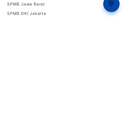
💬
SPMB Jawa Barat
SPMB DKI Jakarta
SPMB Banten
Simulasi Rapor
Latihan Soal TKA
Dukungan
Tentang Kami
Beriklan
Dukung Kami
Kebijakan Privasi
Syarat & Ketentuan
Dikembangkan oleh Team IT Warga Sipil 2026