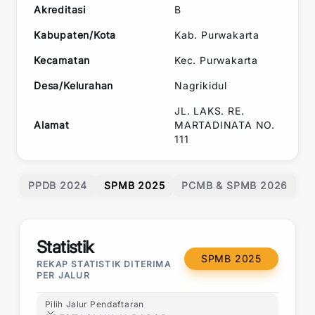
Akreditasi
B
Kabupaten/Kota
Kab. Purwakarta
Kecamatan
Kec.
Purwakarta
Desa/Kelurahan
Nagrikidul
JL. LAKS. RE.
Alamat
MARTADINATA NO.
111
PPDB 2024
SPMB 2025
PCMB & SPMB 2026
Statistik
SPMB 2025
REKAP STATISTIK DITERIMA
PER JALUR
Pilih Jalur Pendaftaran
Pilih Jalur Pendaftaran