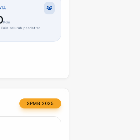
ATA
0
Poin
Poin
seluruh pendaftar
SPMB 2025