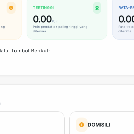
TERTINGGI
RATA-R
0.00
0.0
Poin
ang
Poin
pendaftar paling tinggi yang
Rata-rata
diterima
diterima
alui Tombol Berikut:
R
DOMISILI