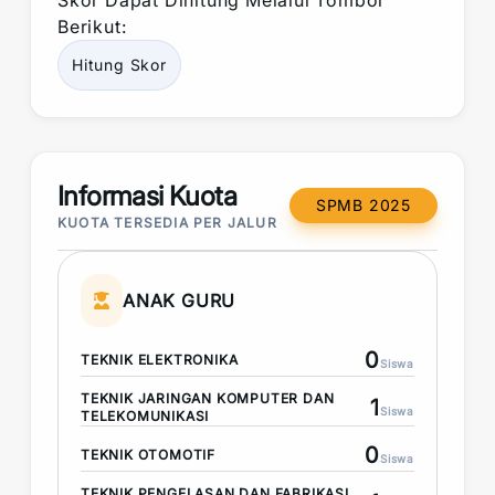
Skor
Dapat Dihitung Melalui Tombol
Berikut:
Hitung
Skor
Informasi Kuota
SPMB 2025
KUOTA TERSEDIA PER JALUR
ANAK GURU
0
TEKNIK ELEKTRONIKA
Siswa
TEKNIK JARINGAN KOMPUTER DAN
1
Siswa
TELEKOMUNIKASI
0
TEKNIK OTOMOTIF
Siswa
TEKNIK PENGELASAN DAN FABRIKASI