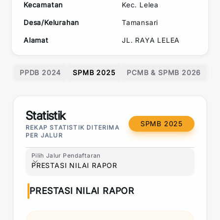
Kecamatan
Kec.
Lelea
Desa/Kelurahan
Tamansari
Alamat
JL. RAYA LELEA
PPDB 2024
SPMB 2025
PCMB & SPMB 2026
Statistik
SPMB 2025
REKAP STATISTIK DITERIMA
PER JALUR
Pilih Jalur Pendaftaran
Pilih Jalur Pendaftaran
PRESTASI NILAI RAPOR
PRESTASI NILAI RAPOR