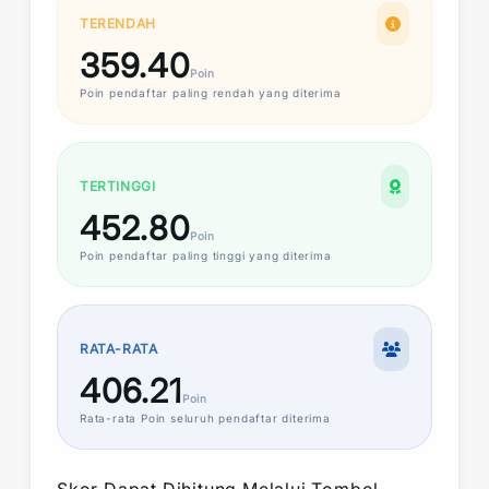
TERENDAH
359.40
Poin
Poin
pendaftar paling rendah yang diterima
TERTINGGI
452.80
Poin
Poin
pendaftar paling tinggi yang diterima
RATA-RATA
406.21
Poin
Rata-rata
Poin
seluruh pendaftar diterima