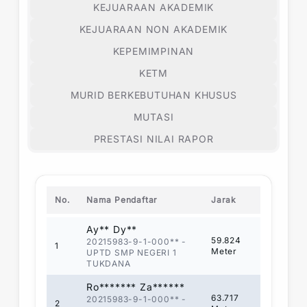
KEJUARAAN AKADEMIK
KEJUARAAN NON AKADEMIK
KEPEMIMPINAN
KETM
MURID BERKEBUTUHAN KHUSUS
MUTASI
PRESTASI NILAI RAPOR
No.
Nama Pendaftar
Jarak
Ay** Dy**
59.824
20215983-9-1-000**
-
1
Meter
UPTD SMP NEGERI 1
TUKDANA
Ro******* Za******
63.717
20215983-9-1-000**
-
2