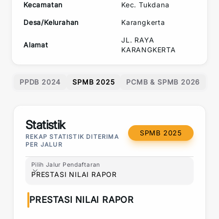
Kecamatan
Kec.
Tukdana
Desa/Kelurahan
Karangkerta
JL. RAYA
Alamat
KARANGKERTA
PPDB 2024
SPMB 2025
PCMB & SPMB 2026
Statistik
SPMB 2025
REKAP STATISTIK DITERIMA
PER JALUR
Pilih Jalur Pendaftaran
Pilih Jalur Pendaftaran
PRESTASI NILAI RAPOR
PRESTASI NILAI RAPOR