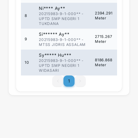
Ni**** Ay**
2394.291
20215983-9-1-000**
-
8
Meter
UPTD SMP NEGERI 1
TUKDANA
Si****** Ay**
2715.267
9
20215983-9-1-000**
-
Meter
MTSS JIDRIS ASSALAM
Sy***** Hu***
8186.868
20215983-9-1-000**
-
10
Meter
UPTD SMP NEGERI 1
WIDASARI
1
1