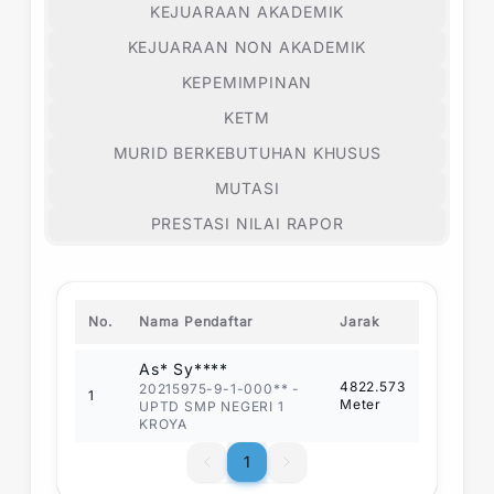
KEJUARAAN AKADEMIK
KEJUARAAN NON AKADEMIK
KEPEMIMPINAN
KETM
MURID BERKEBUTUHAN KHUSUS
MUTASI
PRESTASI NILAI RAPOR
No.
Nama Pendaftar
Jarak
As* Sy****
4822.573
20215975-9-1-000**
-
1
Meter
UPTD SMP NEGERI 1
KROYA
1
1