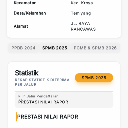
Kecamatan
Kec.
Kroya
Desa/Kelurahan
Temiyang
JL. RAYA
Alamat
RANCAWAS
PPDB 2024
SPMB 2025
PCMB & SPMB 2026
Statistik
SPMB 2025
REKAP STATISTIK DITERIMA
PER JALUR
Pilih Jalur Pendaftaran
Pilih Jalur Pendaftaran
PRESTASI NILAI RAPOR
PRESTASI NILAI RAPOR