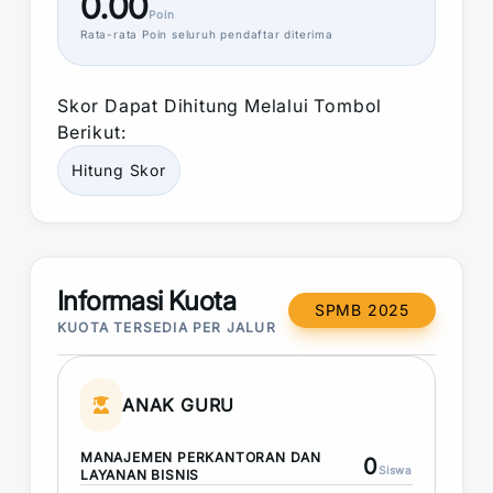
0.00
Poin
Rata-rata
Poin
seluruh pendaftar diterima
Skor
Dapat Dihitung Melalui Tombol
Berikut:
Hitung
Skor
Informasi Kuota
SPMB 2025
KUOTA TERSEDIA PER JALUR
ANAK GURU
MANAJEMEN PERKANTORAN DAN
0
Siswa
LAYANAN BISNIS