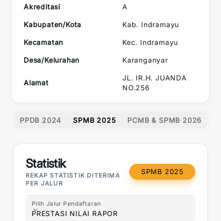
Akreditasi
A
Kabupaten/Kota
Kab. Indramayu
Kecamatan
Kec.
Indramayu
Desa/Kelurahan
Karanganyar
JL. IR.H. JUANDA
Alamat
NO.256
PPDB 2024
SPMB 2025
PCMB & SPMB 2026
Statistik
SPMB 2025
REKAP STATISTIK DITERIMA
PER JALUR
Pilih Jalur Pendaftaran
Pilih Jalur Pendaftaran
PRESTASI NILAI RAPOR