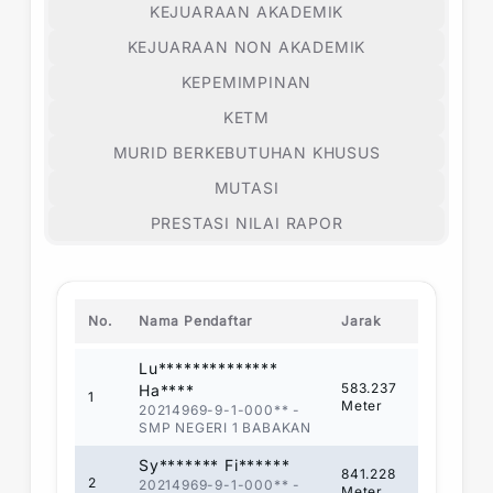
KEJUARAAN AKADEMIK
KEJUARAAN NON AKADEMIK
KEPEMIMPINAN
KETM
MURID BERKEBUTUHAN KHUSUS
MUTASI
PRESTASI NILAI RAPOR
No.
Nama Pendaftar
Jarak
Lu**************
583.237
Ha****
1
Meter
20214969-9-1-000**
-
SMP NEGERI 1 BABAKAN
Sy******* Fi******
841.228
2
20214969-9-1-000**
-
Meter