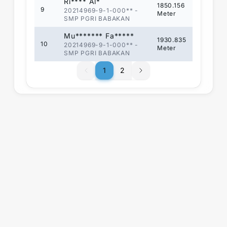
Ri**** Al*
1850.156
9
20214969-9-1-000**
-
Meter
SMP PGRI BABAKAN
Mu******* Fa*****
1930.835
10
20214969-9-1-000**
-
Meter
SMP PGRI BABAKAN
1
1
2