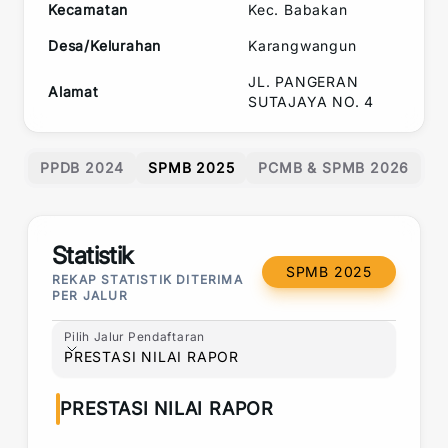
Kecamatan
Kec.
Babakan
Desa/Kelurahan
Karangwangun
JL. PANGERAN
Alamat
SUTAJAYA NO. 4
PPDB 2024
SPMB 2025
PCMB & SPMB 2026
Statistik
SPMB 2025
REKAP STATISTIK DITERIMA
PER JALUR
Pilih Jalur Pendaftaran
Pilih Jalur Pendaftaran
PRESTASI NILAI RAPOR
PRESTASI NILAI RAPOR