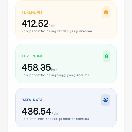
TERENDAH
412.52
Poin
Poin
pendaftar paling rendah yang diterima
TERTINGGI
458.35
Poin
Poin
pendaftar paling tinggi yang diterima
RATA-RATA
436.54
Poin
Rata-rata
Poin
seluruh pendaftar diterima