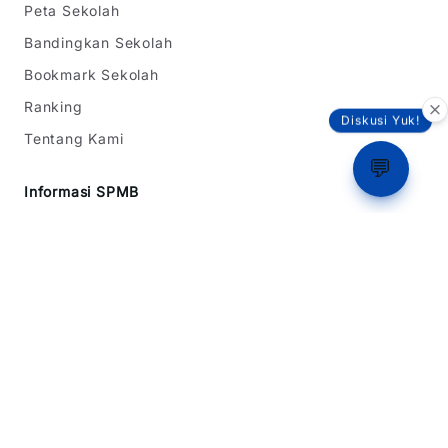
Peta Sekolah
Bandingkan Sekolah
Bookmark Sekolah
Ranking
Diskusi Yuk!
Tentang Kami
💬
Informasi SPMB
SPMB Jawa Barat
SPMB DKI Jakarta
SPMB Banten
Simulasi Rapor
Latihan Soal TKA
Dukungan